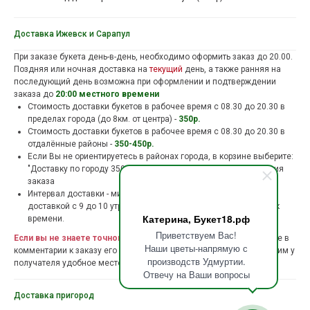
Доставка Ижевск и Сарапул
При заказе букета день-в-день, необходимо оформить заказ до 20.00.
Поздняя или ночная доставка на
текущий
день, а также ранняя на
последующий день возможна при оформлении и подтверждении
заказа до
20:00 местного времени
Стоимость доставки букетов в рабочее время c 08.30 до 20.30 в
пределах города (до 8км. от центра) -
350р.
Стоимость доставки букетов в рабочее время c 08.30 до 20.30 в
отдалённые районы -
350-450р.
Если Вы не ориентируетесь в районах города, в корзине выберите:
"Доставку по городу 350р." С Вами свяжутся после оформления
заказа
Интервал доставки - минимум 1 час. Если вы заказали букет с
доставкой с 9 до 10 утра, курьер будет у вас в этот промежуток
Катерина, Букет18.рф
времени.
Приветствуем Вас!
Если вы не знаете точного адреса получателя
то просто укажите в
Наши цветы-напрямую с
комментарии к заказу его контактный номер. Мы деликатно уточним у
производств Удмуртии.
получателя удобное место и время доставки букета
Отвечу на Ваши вопросы
Доставка пригород