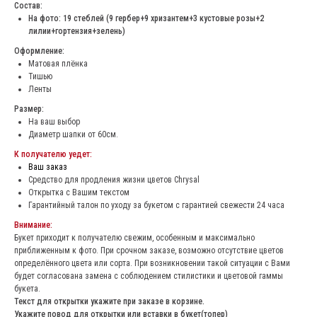
Состав:
На фото: 19 стеблей (9 гербер+9 хризантем+3 кустовые розы+2
лилии+гортензия+зелень)
Оформление:
Матовая плёнка
Тишью
Ленты
Размер:
На ваш выбор
Диаметр шапки от 60см.
К получателю уедет:
Ваш заказ
Средство для продления жизни цветов Chrysal
Открытка с Вашим текстом
Гарантийный талон по уходу за букетом с гарантией свежести 24 часа
Внимание:
Букет приходит к получателю свежим, особенным и максимально
приближенным к фото. При срочном заказе, возможно отсутствие цветов
определённого цвета или сорта. При возникновении такой ситуации с Вами
будет согласована замена с соблюдением стилистики и цветовой гаммы
букета.
Текст для открытки укажите при заказе в корзине.
Укажите повод для открытки или вставки в букет(топер)