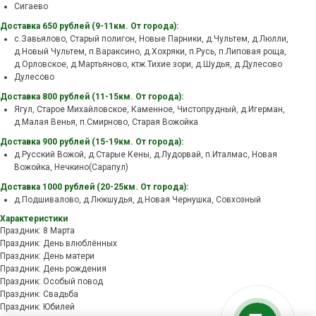
Сигаево
Доставка 650 рублей (9-11км. От города):
с.Завьялово, Старый полигон, Новые Парники, д.Чультем, д.Люлли,
д.Новый Чультем, п.Вараксино, д.Хохряки, п.Русь, п.Липовая роща,
д.Орловское, д.Мартьяново, ктж.Тихие зори, д.Шудья, д.Дулесово
Дулесово
Доставка 800 рублей (11-15км. От города):
Ягул, Старое Михайловское, Каменное, Чистопрудный, д.Игерман,
д.Малая Венья, п.Смирново, Старая Вожойка
Доставка 900 рублей (15-19км. От города):
д.Русский Вожой, д.Старые Кены, д.Лудорвай, п.Италмас, Новая
Вожойка, Нечкино(Сарапул)
Доставка 1000 рублей (20-25км. От города):
д.Подшивалово, д.Люкшудья, д.Новая Чернушка, Совхозный
Характеристики
Праздник: 8 Марта
Праздник: День влюблённых
Праздник: День матери
Праздник: День рождения
Праздник: Особый повод
Праздник: Свадьба
Праздник: Юбилей