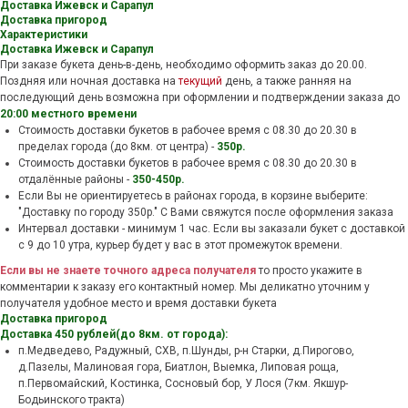
Доставка Ижевск и Сарапул
Доставка пригород
Характеристики
Доставка Ижевск и Сарапул
При заказе букета день-в-день, необходимо оформить заказ до 20.00.
Поздняя или ночная доставка на
текущий
день, а также ранняя на
последующий день возможна при оформлении и подтверждении заказа до
20:00 местного времени
Стоимость доставки букетов в рабочее время c 08.30 до 20.30 в
пределах города (до 8км. от центра) -
350р.
Стоимость доставки букетов в рабочее время c 08.30 до 20.30 в
отдалённые районы -
350-450р.
Если Вы не ориентируетесь в районах города, в корзине выберите:
"Доставку по городу 350р." С Вами свяжутся после оформления заказа
Интервал доставки - минимум 1 час. Если вы заказали букет с доставкой
с 9 до 10 утра, курьер будет у вас в этот промежуток времени.
Если вы не знаете точного адреса получателя
то просто укажите в
комментарии к заказу его контактный номер. Мы деликатно уточним у
получателя удобное место и время доставки букета
Доставка пригород
Доставка 450 рублей(до 8км. от города):
п.Медведево, Радужный, СХВ, п.Шунды, р-н Старки, д.Пирогово,
д.Пазелы, Малиновая гора, Биатлон, Выемка, Липовая роща,
п.Первомайский, Костинка, Сосновый бор, У Лося (7км. Якшур-
Бодьинского тракта)