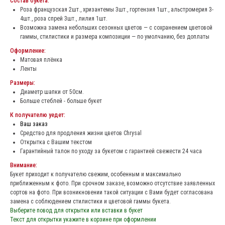
Состав букета:
Роза французская 2шт., хризантемы 3шт., гортензия 1шт., альстромерия 3-
4шт., роза спрей 3шт., лилия 1шт.
Возможна замена небольших сезонных цветов — с сохранением цветовой
гаммы, стилистики и размера композиции — по умолчанию, без доплаты
Оформление:
Матовая плёнка
Ленты
Размеры:
Диаметр шапки от 50см.
Больше стеблей - больше букет
К получателю уедет:
Ваш заказ
Средство для продления жизни цветов Chrysal
Открытка с Вашим текстом
Гарантийный талон по уходу за букетом с гарантией свежести 24 часа
Внимание:
Букет приходит к получателю свежим, особенным и максимально
приближенным к фото. При срочном заказе, возможно отсутствие заявленных
сортов на фото. При возникновении такой ситуации с Вами будет согласована
замена с соблюдением стилистики и цветовой гаммы букета.
Выберите повод для открытки или вставки в букет
Текст для открытки укажите в корзине при оформлении