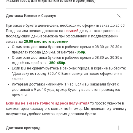
Укажите повод для открытки или вставки в букет(топер)
Доставка Ижевск и Сарапул
При заказе букета день-в-день, необходимо оформить заказ до 20.00.
Поздняя или ночная доставка на
текущий
день, а также ранняя на
последующий день возможна при оформлении и подтверждении
заказа до
20:00 местного времени
Стоимость доставки букетов в рабочее время c 08.30 до 20.30 в
пределах города (до 8км. от центра) -
350р.
Стоимость доставки букетов в рабочее время c 08.30 до 20.30 в
отдалённые районы -
350-450р.
Если Вы не ориентируетесь в районах города, в корзине выберите:
"Доставку по городу 350р." С Вами свяжутся после оформления
заказа
Интервал доставки - минимум 1 час. Если вы заказали букет с
доставкой с 9 до 10 утра, курьер будет у вас в этот промежуток
времени.
Если вы не знаете точного адреса получателя
то просто укажите в
комментарии к заказу его контактный номер. Мы деликатно уточним у
получателя удобное место и время доставки букета
Доставка пригород