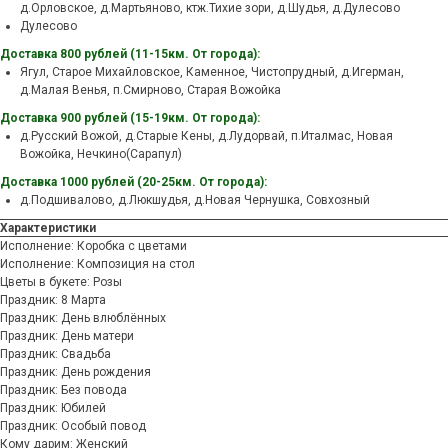
д.Орловское, д.Мартьяново, ктж.Тихие зори, д.Шудья, д.Дулесово
Дулесово
Доставка 800 рублей (11-15км. От города):
Ягул, Старое Михайловское, Каменное, Чистопрудный, д.Игерман,
д.Малая Венья, п.Смирново, Старая Вожойка
Доставка 900 рублей (15-19км. От города):
д.Русский Вожой, д.Старые Кены, д.Лудорвай, п.Италмас, Новая
Вожойка, Нечкино(Сарапул)
Доставка 1000 рублей (20-25км. От города):
д.Подшивалово, д.Люкшудья, д.Новая Чернушка, Совхозный
Характеристики
Исполнение: Коробка с цветами
Исполнение: Композиция на стол
Цветы в букете: Розы
Праздник: 8 Марта
Праздник: День влюблённых
Праздник: День матери
Праздник: Свадьба
Праздник: День рождения
Праздник: Без повода
Праздник: Юбилей
Праздник: Особый повод
Кому дарим: Женский