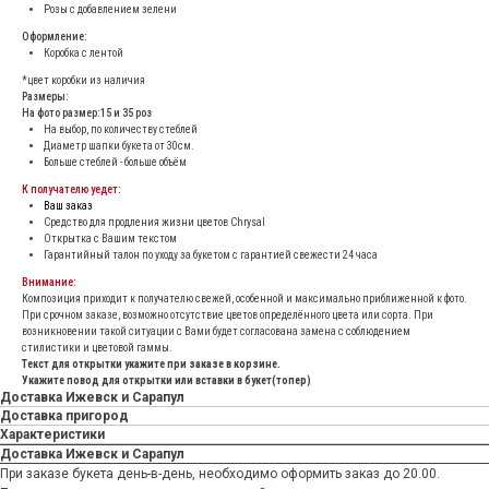
Розы с добавлением зелени
Оформление:
Коробка с лентой
*цвет коробки из наличия
Размеры:
На фото размер:15 и 35 роз
На выбор, по количеству стеблей
Диаметр шапки букета от 30см.
Больше стеблей - больше объём
К получателю уедет:
Ваш заказ
Средство для продления жизни цветов Chrysal
Открытка с Вашим текстом
Гарантийный талон по уходу за букетом с гарантией свежести 24 часа
Внимание:
Композиция приходит к получателю свежей, особенной и максимально приближенной к фото.
При срочном заказе, возможно отсутствие цветов определённого цвета или сорта. При
возникновении такой ситуации с Вами будет согласована замена с соблюдением
стилистики и цветовой гаммы.
Текст для открытки укажите при заказе в корзине.
Укажите повод для открытки или вставки в букет(топер)
Доставка Ижевск и Сарапул
Доставка пригород
Характеристики
Доставка Ижевск и Сарапул
При заказе букета день-в-день, необходимо оформить заказ до 20.00.