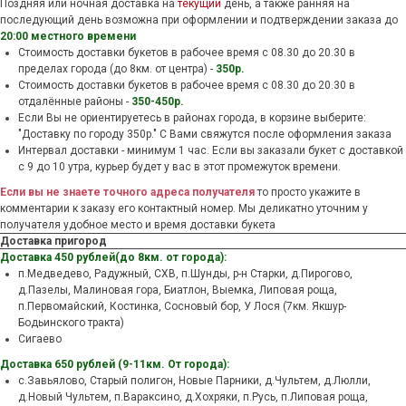
Поздняя или ночная доставка на
текущий
день, а также ранняя на
последующий день возможна при оформлении и подтверждении заказа до
20:00 местного времени
Стоимость доставки букетов в рабочее время c 08.30 до 20.30 в
пределах города (до 8км. от центра) -
350р.
Стоимость доставки букетов в рабочее время c 08.30 до 20.30 в
отдалённые районы -
350-450р.
Если Вы не ориентируетесь в районах города, в корзине выберите:
"Доставку по городу 350р." С Вами свяжутся после оформления заказа
Интервал доставки - минимум 1 час. Если вы заказали букет с доставкой
с 9 до 10 утра, курьер будет у вас в этот промежуток времени.
Если вы не знаете точного адреса получателя
то просто укажите в
комментарии к заказу его контактный номер. Мы деликатно уточним у
получателя удобное место и время доставки букета
Доставка пригород
Доставка 450 рублей(до 8км. от города):
п.Медведево, Радужный, СХВ, п.Шунды, р-н Старки, д.Пирогово,
д.Пазелы, Малиновая гора, Биатлон, Выемка, Липовая роща,
п.Первомайский, Костинка, Сосновый бор, У Лося (7км. Якшур-
Бодьинского тракта)
Сигаево
Доставка 650 рублей (9-11км. От города):
с.Завьялово, Старый полигон, Новые Парники, д.Чультем, д.Люлли,
д.Новый Чультем, п.Вараксино, д.Хохряки, п.Русь, п.Липовая роща,