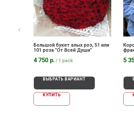
н-
Большой букет алых роз, 51 или
Коро
101 роза "От Всей Души"
фра
поце
4 750
р.
5 3
/
1 pack
ВЫБРАТЬ ВАРИАНТ
КУПИТЬ