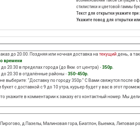
возникновении такой ситуации с
стилистики и цветовой гаммы бук
Текст для открытки укажите при 
Укажите повод для открытки или 
аказ до 20.00. Поздняя или ночная доставка на
текущий
день, а т
го времени
до 20.30 в пределах города (до 8км. от центра) -
350р.
 до 20.30 в отдалённые районы -
350-450р.
ине выберите: "Доставку по городу 350р." С Вами свяжутся после 
 букет с доставкой с 9 до 10 утра, курьер будет у вас в этот проме
сто укажите в комментарии к заказу его контактный номер. Мы дел
.Пирогово, д.Пазелы, Малиновая гора, Биатлон, Выемка, Липовая р