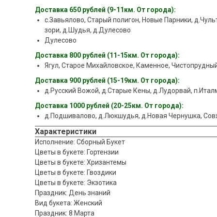
Доставка 650 рублей (9-11км. От города):
с.Завьялово, Старый полигон, Новые Парники, д.Чульт
зори, д.Шудья, д.Дулесово
Дулесово
Доставка 800 рублей (11-15км. От города):
Ягул, Старое Михайловское, Каменное, Чистопрудный
Доставка 900 рублей (15-19км. От города):
д.Русский Вожой, д.Старые Кены, д.Лудорвай, п.Ита
Доставка 1000 рублей (20-25км. От города):
д.Подшивалово, д.Люкшудья, д.Новая Чернушка, Со
Характеристики
Исполнение: Сборный Букет
Цветы в букете: Гортензии
Цветы в букете: Хризантемы
Цветы в букете: Гвоздики
Цветы в букете: Экзотика
Праздник: День знаний
Вид букета: Женский
Праздник: 8 Марта