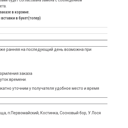
 Вами будет согласована замена с соблюдением
ета.
заказе в корзине.
вставки в букет(топер)
акже ранняя на последующий день возможна при
оформления заказа
жуток времени.
икатно уточним у получателя удобное место и время
оща, п.Первомайский, Костинка, Сосновый бор, У Лося