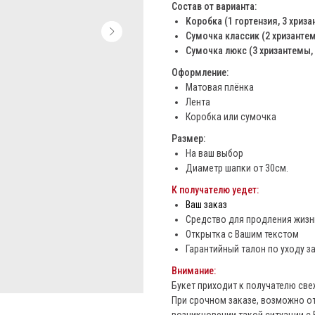
Состав от варианта:
Коробка (1 гортензия, 3 хризан
Сумочка классик (2 хризантемы
Сумочка люкс (3 хризантемы, 3
Оформление:
Матовая плёнка
Лента
Коробка или сумочка
Размер:
На ваш выбор
Диаметр шапки от 30см.
К получателю уедет:
Ваш заказ
Средство для продления жизни
Открытка с Вашим текстом
Гарантийный талон по уходу з
Внимание:
Букет приходит к получателю св
При срочном заказе, возможно от