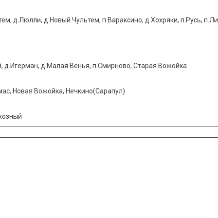
ем, д.Люлли, д.Новый Чультем, п.Вараксино, д.Хохряки, п.Русь, п.
, д.Игерман, д.Малая Венья, п.Смирново, Старая Вожойка
лмас, Новая Вожойка, Нечкино(Сарапул)
вхозный