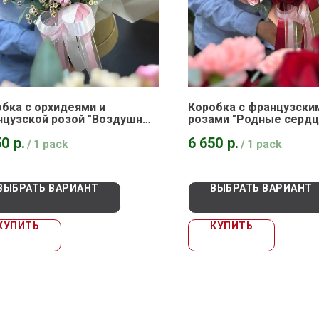
бка с орхидеями и
Коробка с французски
нцузской розой "Воздушный
розами "Родные сердц
луй"
50
р.
6 650
р.
/
1 pack
/
1 pack
ВЫБРАТЬ ВАРИАНТ
ВЫБРАТЬ ВАРИАНТ
КУПИТЬ
КУПИТЬ