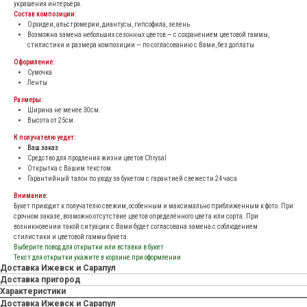
украшения интерьера.
Состав композиции:
Орхидеи, альстромерии, диантусы, гипсофила, зелень
Возможна замена небольших сезонных цветов — с сохранением цветовой гаммы,
стилистики и размера композиции — по согласованию с Вами, без доплаты
Оформление:
Сумочка
Ленты
Размеры:
Ширина не менее 30см.
Высота от 25см.
К получателю уедет:
Ваш заказ
Средство для продления жизни цветов Chrysal
Открытка с Вашим текстом
Гарантийный талон по уходу за букетом с гарантией свежести 24 часа
Внимание:
Букет приходит к получателю свежим, особенным и максимально приближенным к фото. При
срочном заказе, возможно отсутствие цветов определённого цвета или сорта. При
возникновении такой ситуации с Вами будет согласована замена с соблюдением
стилистики и цветовой гаммы букета.
Выберите повод для открытки или вставки в букет
Текст для открытки укажите в корзине при оформлении
Доставка Ижевск и Сарапул
Доставка пригород
Характеристики
Доставка Ижевск и Сарапул