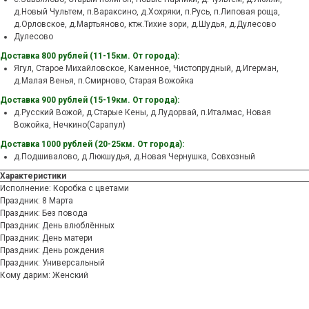
д.Новый Чультем, п.Вараксино, д.Хохряки, п.Русь, п.Липовая роща,
д.Орловское, д.Мартьяново, ктж.Тихие зори, д.Шудья, д.Дулесово
Дулесово
Доставка 800 рублей (11-15км. От города):
Ягул, Старое Михайловское, Каменное, Чистопрудный, д.Игерман,
д.Малая Венья, п.Смирново, Старая Вожойка
Доставка 900 рублей (15-19км. От города):
д.Русский Вожой, д.Старые Кены, д.Лудорвай, п.Италмас, Новая
Вожойка, Нечкино(Сарапул)
Доставка 1000 рублей (20-25км. От города):
д.Подшивалово, д.Люкшудья, д.Новая Чернушка, Совхозный
Характеристики
Исполнение: Коробка с цветами
Праздник: 8 Марта
Праздник: Без повода
Праздник: День влюблённых
Праздник: День матери
Праздник: День рождения
Праздник: Универсальный
Кому дарим: Женский