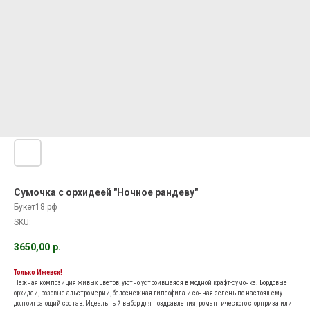
Сумочка с орхидеей "Ночное рандеву"
Букет18.рф
SKU:
3650,00
р.
Только Ижевск!
Нежная композиция живых цветов, уютно устроившаяся в модной крафт-сумочке. Бордовые
орхидеи, розовые альстромерии, белоснежная гипсофила и сочная зелень-по настоящему
долгоиграющий состав. Идеальный выбор для поздравления, романтического сюрприза или