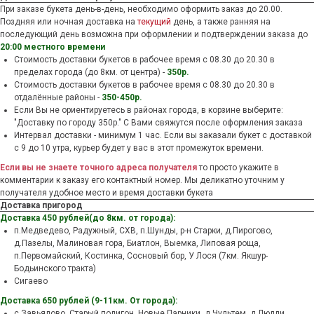
При заказе букета день-в-день, необходимо оформить заказ до 20.00.
Поздняя или ночная доставка на
текущий
день, а также ранняя на
последующий день возможна при оформлении и подтверждении заказа до
20:00 местного времени
Стоимость доставки букетов в рабочее время c 08.30 до 20.30 в
пределах города (до 8км. от центра) -
350р.
Стоимость доставки букетов в рабочее время c 08.30 до 20.30 в
отдалённые районы -
350-450р.
Если Вы не ориентируетесь в районах города, в корзине выберите:
"Доставку по городу 350р." С Вами свяжутся после оформления заказа
Интервал доставки - минимум 1 час. Если вы заказали букет с доставкой
с 9 до 10 утра, курьер будет у вас в этот промежуток времени.
Если вы не знаете точного адреса получателя
то просто укажите в
комментарии к заказу его контактный номер. Мы деликатно уточним у
получателя удобное место и время доставки букета
Доставка пригород
Доставка 450 рублей(до 8км. от города):
п.Медведево, Радужный, СХВ, п.Шунды, р-н Старки, д.Пирогово,
д.Пазелы, Малиновая гора, Биатлон, Выемка, Липовая роща,
п.Первомайский, Костинка, Сосновый бор, У Лося (7км. Якшур-
Бодьинского тракта)
Сигаево
Доставка 650 рублей (9-11км. От города):
с.Завьялово, Старый полигон, Новые Парники, д.Чультем, д.Люлли,