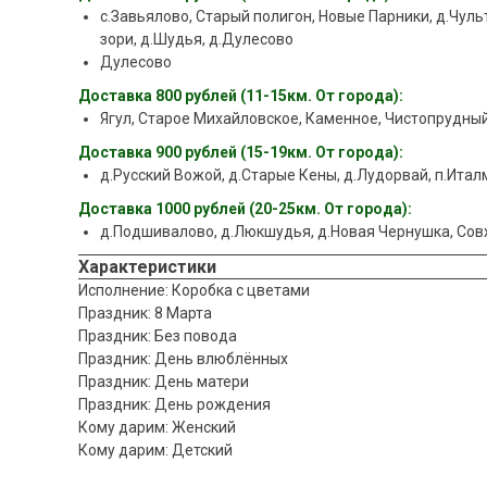
с.Завьялово, Старый полигон, Новые Парники, д.Чульт
зори, д.Шудья, д.Дулесово
Дулесово
Доставка 800 рублей (11-15км. От города):
Ягул, Старое Михайловское, Каменное, Чистопрудный
Доставка 900 рублей (15-19км. От города):
д.Русский Вожой, д.Старые Кены, д.Лудорвай, п.Ита
Доставка 1000 рублей (20-25км. От города):
д.Подшивалово, д.Люкшудья, д.Новая Чернушка, Со
Характеристики
Исполнение: Коробка с цветами
Праздник: 8 Марта
Праздник: Без повода
Праздник: День влюблённых
Праздник: День матери
Праздник: День рождения
Кому дарим: Женский
Кому дарим: Детский