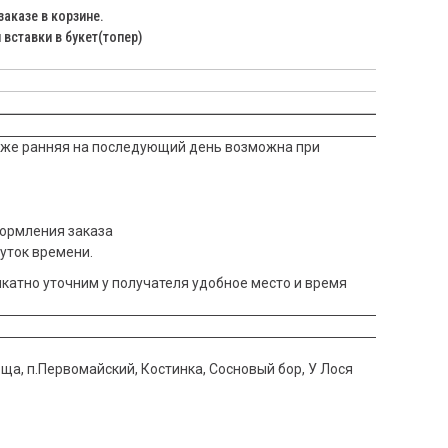
заказе в корзине.
вставки в букет(топер)
акже ранняя на последующий день возможна при
оформления заказа
жуток времени.
икатно уточним у получателя удобное место и время
оща, п.Первомайский, Костинка, Сосновый бор, У Лося