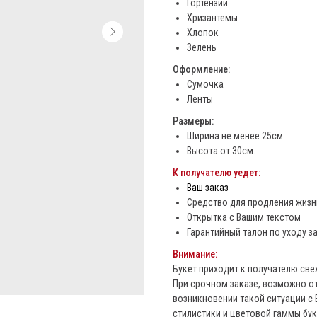
Гортензии
Хризантемы
Хлопок
Зелень
Оформление:
Сумочка
Ленты
Размеры:
Ширина не менее 25см.
Высота от 30см.
К получателю уедет:
Ваш заказ
Средство для продления жизни
Открытка с Вашим текстом
Гарантийный талон по уходу з
Внимание:
Букет приходит к получателю св
При срочном заказе, возможно от
возникновении такой ситуации с
стилистики и цветовой гаммы бук