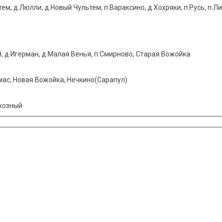
ем, д.Люлли, д.Новый Чультем, п.Вараксино, д.Хохряки, п.Русь, п.
, д.Игерман, д.Малая Венья, п.Смирново, Старая Вожойка
лмас, Новая Вожойка, Нечкино(Сарапул)
вхозный