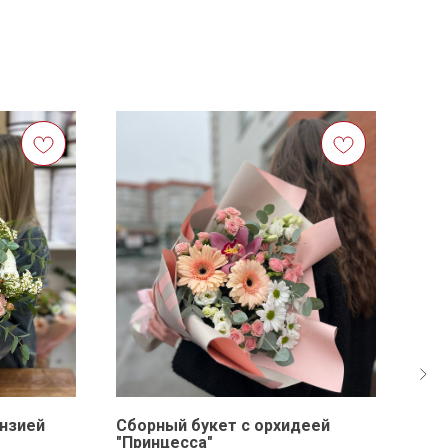
ензией
Сборный букет с орхидеей
Бук
"Принцесса"