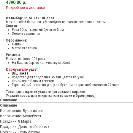
4790,00
р.
Подробнее о доставке
На выбор: 35, 51 или 101 роза
Мечта любой барышни :) Монобукет из свежих роз с эвкалиптом
Состав:
Роза 50см., крупный бутон от 5 см.
Зелень эвкалипта
Оформление:
Ленты
Матовая плёнка
Размеры:
Размер на фото: 101 роза
На Ваш выбор, по количеству стеблей
К получателю уедет:
Ваш заказ
Средство для продления жизни цветов Chrysal
Открытка с Вашим текстом
Гарантийный талон по уходу за букетом с гарантией свежести 24 часа
Текст для открытки укажите при заказе в корзине.
Укажите повод для открытки или вставки в букет(топер)
Описание
Описание
Исполнение: Букет из роз
Исполнение: Монобукет
Праздник: 8 Марта
Праздник: День влюблённых
Праздник: День матери