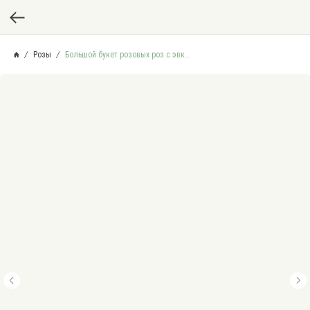
Розы
Большой букет розовых роз с эвкалиптом "От Всей Души"