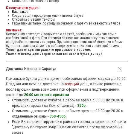
Количество стеблей на выбор
К получателю уедет:
Ваш заказ
Средство для продления жизни цветов Chrysal
Открытка с Вашим текстом
Гарантийный талон по уходу за букетом с гарантией свежести 24 часа
Внимание:
Композиция приходит к получателю свежей, особенной и максимально
приближенной к фото. При срочном заказе, возможно отсутствие цветов
определённого цвета или сорта. При возникновении такой ситуации с Вами
будет согласована замена с соблюдением стилистики и цветовой гаммы.
Текст для открытки укажите при заказе в корзине.
Укажите повод для открытки или вставки в букет(топер)
Доставка Ижевск и Сарапул
При заказе букета день-в-день, необходимо оформить заказ до 20.00.
Поздняя или ночная доставка на
текущий
день, а также ранняя на
последующий день возможна при оформлении и подтверждении
заказа до
20:00 местного времени
Стоимость доставки букетов в рабочее время c 08.30 до 20.30 в
пределах города (до 8км. от центра) -
350р.
Стоимость доставки букетов в рабочее время c 08.30 до 20.30 в
отдалённые районы -
350-450р.
Если Вы не ориентируетесь в районах города, в корзине выберите:
"Доставку по городу 350р." С Вами свяжутся после оформления
заказа