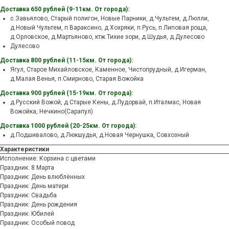
Доставка 650 рублей (9-11км. От города):
с.Завьялово, Старый полигон, Новые Парники, д.Чультем, д.Люлли,
д.Новый Чультем, п.Вараксино, д.Хохряки, п.Русь, п.Липовая роща,
д.Орловское, д.Мартьяново, ктж.Тихие зори, д.Шудья, д.Дулесово
Дулесово
Доставка 800 рублей (11-15км. От города):
Ягул, Старое Михайловское, Каменное, Чистопрудный, д.Игерман,
д.Малая Венья, п.Смирново, Старая Вожойка
Доставка 900 рублей (15-19км. От города):
д.Русский Вожой, д.Старые Кены, д.Лудорвай, п.Италмас, Новая
Вожойка, Нечкино(Сарапул)
Доставка 1000 рублей (20-25км. От города):
д.Подшивалово, д.Люкшудья, д.Новая Чернушка, Совхозный
Характеристики
Исполнение: Корзина с цветами
Праздник: 8 Марта
Праздник: День влюблённых
Праздник: День матери
Праздник: Свадьба
Праздник: День рождения
Праздник: Юбилей
Праздник: Особый повод