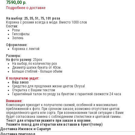
7590,00
р.
Подробнее о доставке
На выбор: 25, 35, 51, 75, 101 роза
Корзина с розами всегда в моде. Вместо 1000 слов
Состав:
Розы
Гипсофилы
Зелень
Оформление:
Корзина с лентой
Размеры:
На фото размер:
25роз
На выбор, по количеству роз
Диаметр шапки букета от 40см.
Больше стеблей - больше объём
К получателю уедет:
Ваш заказ
Средство для продления жизни цветов Chrysal
Открытка с Вашим текстом
Гарантийный талон по уходу за букетом с гарантией свежести 24 часа
Внимание:
Композиция приходит к получателю свежей, особенной и максимально
приближенной к фото. При срочном заказе, возможно отсутствие цветов
определённого цвета или сорта. При возникновении такой ситуации с Вами
будет согласована замена с соблюдением стилистики и цветовой гаммы.
Текст для открытки укажите при заказе в корзине.
Укажите повод для открытки или вставки в букет(топер)
Доставка Ижевск и Сарапул
Доставка пригород