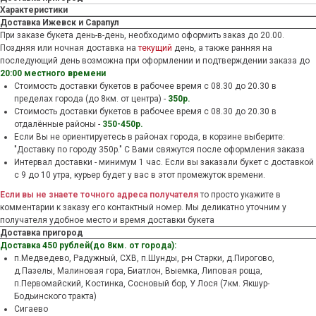
Характеристики
Доставка Ижевск и Сарапул
При заказе букета день-в-день, необходимо оформить заказ до 20.00.
Поздняя или ночная доставка на
текущий
день, а также ранняя на
последующий день возможна при оформлении и подтверждении заказа до
20:00 местного времени
Стоимость доставки букетов в рабочее время c 08.30 до 20.30 в
пределах города (до 8км. от центра) -
350р.
Стоимость доставки букетов в рабочее время c 08.30 до 20.30 в
отдалённые районы -
350-450р.
Если Вы не ориентируетесь в районах города, в корзине выберите:
"Доставку по городу 350р." С Вами свяжутся после оформления заказа
Интервал доставки - минимум 1 час. Если вы заказали букет с доставкой
с 9 до 10 утра, курьер будет у вас в этот промежуток времени.
Если вы не знаете точного адреса получателя
то просто укажите в
комментарии к заказу его контактный номер. Мы деликатно уточним у
получателя удобное место и время доставки букета
Доставка пригород
Доставка 450 рублей(до 8км. от города):
п.Медведево, Радужный, СХВ, п.Шунды, р-н Старки, д.Пирогово,
д.Пазелы, Малиновая гора, Биатлон, Выемка, Липовая роща,
п.Первомайский, Костинка, Сосновый бор, У Лося (7км. Якшур-
Бодьинского тракта)
Сигаево