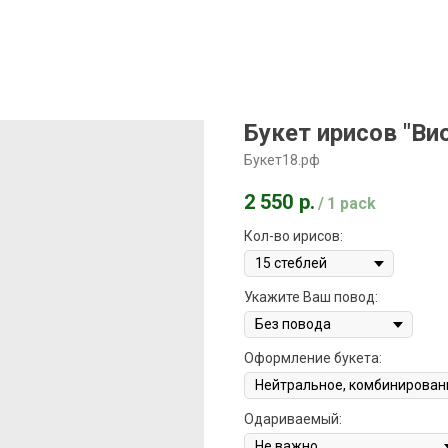
Букет ирисов "Ви
Букет18.рф
2 550
р.
/
1 pack
Кол-во ирисов:
Укажите Ваш повод:
Оформление букета:
Одариваемый: