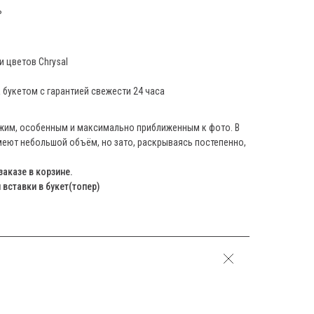
ь
 цветов Chrysal
а букетом с гарантией свежести 24 часа
ежим, особенным и максимально приближенным к фото. В
еют небольшой объём, но зато, раскрываясь постепенно,
заказе в корзине.
вставки в букет(топер)