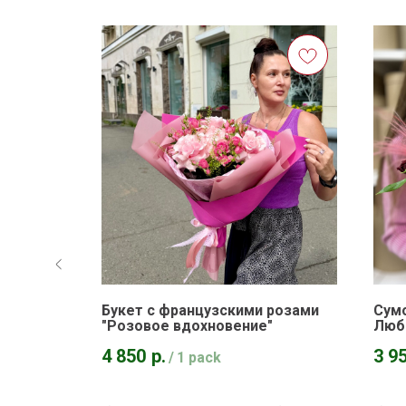
Букет с французскими розами
Сумо
оздушный
"Розовое вдохновение"
Люб
4 850
р.
3 9
/
1 pack