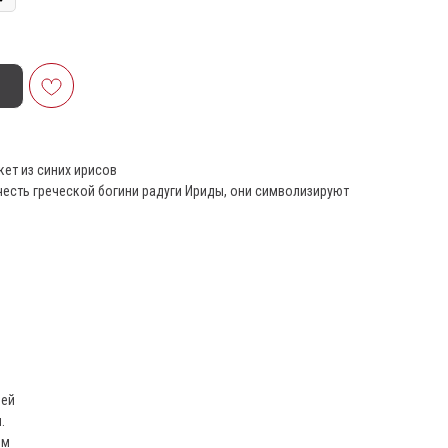
ет из синих ирисов
честь греческой богини радуги Ириды, они символизируют
лей
.
ём