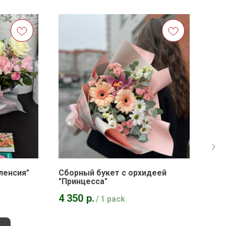
ленсия"
Сборный букет с орхидеей
Бук
"Принцесса"
2 6
4 350
р.
/
1 pack