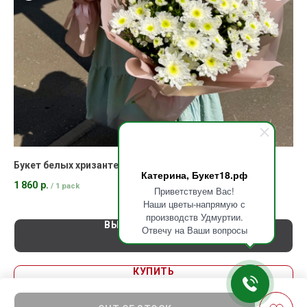
Букет белых хризантем "Радость"
Бу
Катерина, Букет18.рф
1 860
р.
9 
/
1 pack
Приветствуем Вас!
Наши цветы-напрямую с
производств Удмуртии.
ВЫБРАТЬ ВАРИАНТ
Отвечу на Ваши вопросы
КУПИТЬ