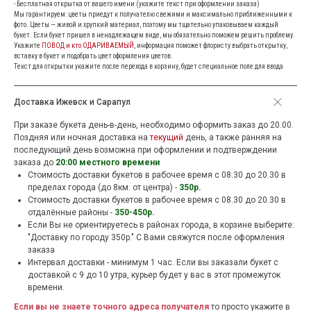
- Бесплатная открытка от вашего имени (укажите текст при оформлении заказа)
Мы гарантируем: цветы приедут к получателю свежими и максимально приближенными к
фото. Цветы — живой и хрупкий материал, поэтому мы тщательно упаковываем каждый
букет. Если букет пришел в ненадлежащем виде, мы обязательно поможем решить проблему.
Укажите
ПОВОД и кто ОДАРИВАЕМЫЙ,
информация поможет флористу выбрать открытку,
вставку в букет и подобрать цвет оформления цветов.
Текст для открытки укажите после перехода в корзину, будет специальное поле для ввода
Доставка Ижевск и Сарапул
При заказе букета день-в-день, необходимо оформить заказ до 20.00.
Поздняя или ночная доставка на
текущий
день, а также ранняя на
последующий день возможна при оформлении и подтверждении
заказа до
20:00 местного времени
Стоимость доставки букетов в рабочее время c 08.30 до 20.30 в
пределах города (до 8км. от центра) -
350р.
Стоимость доставки букетов в рабочее время c 08.30 до 20.30 в
отдалённые районы -
350-450р.
Если Вы не ориентируетесь в районах города, в корзине выберите:
"Доставку по городу 350р." С Вами свяжутся после оформления
заказа
Интервал доставки - минимум 1 час. Если вы заказали букет с
доставкой с 9 до 10 утра, курьер будет у вас в этот промежуток
времени.
Если вы не знаете точного адреса получателя
то просто укажите в