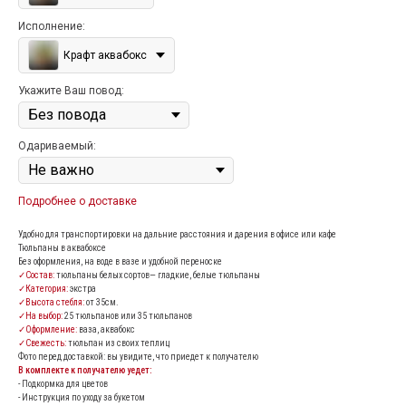
Исполнение:
Крафт аквабокс
Укажите Ваш повод:
Одариваемый:
Подробнее о доставке
Удобно для транспортировки на дальние расстояния и дарения в офисе или кафе
Тюльпаны в аквабоксе
Без оформления, на воде в вазе и удобной переноске
✓Состав:
тюльпаны белых сортов— гладкие, белые тюльпаны
✓Категория:
экстра
✓Высота стебля:
от 35см.
✓На выбор:
25 тюльпанов или 35 тюльпанов
✓Оформление:
ваза, аквабокс
✓Свежесть:
тюльпан из своих теплиц
Фото перед доставкой: вы увидите, что приедет к получателю
В комплекте к получателю уедет:
- Подкормка для цветов
- Инструкция по уходу за букетом