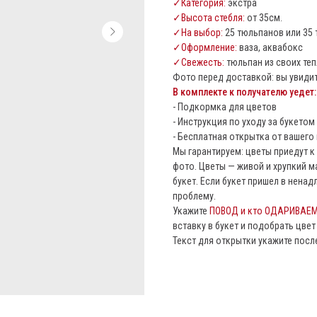
✓Категория:
экстра
✓Высота стебля:
от 35см.
✓На выбор:
25 тюльпанов или 35
✓Оформление:
ваза, аквабокс
✓Свежесть:
тюльпан из своих те
Фото перед доставкой: вы увидит
В комплекте к получателю уедет:
- Подкормка для цветов
- Инструкция по уходу за букетом
- Бесплатная открытка от вашего
Мы гарантируем: цветы приедут 
фото. Цветы — живой и хрупкий 
букет. Если букет пришел в нен
проблему.
Укажите
ПОВОД и кто ОДАРИВАЕ
вставку в букет и подобрать цве
Текст для открытки укажите посл