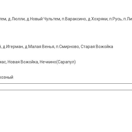
ем, д.Люлли, д.Новый Чультем, п.Вараксино, д.Хохряки, п.Русь, п.
, д.Игерман, д.Малая Венья, п.Смирново, Старая Вожойка
лмас, Новая Вожойка, Нечкино(Сарапул)
вхозный