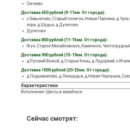
Сигаево
Доставка 650 рублей (9-11км. От города):
с.Завьялово, Старый полигон, Новые Парники, д.Чульт
зори, д.Шудья, д.Дулесово
Дулесово
Доставка 800 рублей (11-15км. От города):
Ягул, Старое Михайловское, Каменное, Чистопрудный
Доставка 900 рублей (15-19км. От города):
д.Русский Вожой, д.Старые Кены, д.Лудорвай, п.Ита
Доставка 1000 рублей (20-25км. От города):
д.Подшивалово, д.Люкшудья, д.Новая Чернушка, Со
Характеристики
Исполнение: Цветы в аквабоксе
Сейчас смотрят: