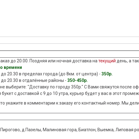
аказ до 20.00. Поздняя или ночная доставка на
текущий
день, а т
го времени
до 20.30 в пределах города (до 8км. от центра) -
350р.
 до 20.30 в отдалённые районы -
350-450р.
ине выберите: "Доставку по городу 350р." С Вами свяжутся после 
 букет с доставкой с 9 до 10 утра, курьер будет у вас в этот проме
сто укажите в комментарии к заказу его контактный номер. Мы дел
.Пирогово, д.Пазелы, Малиновая гора, Биатлон, Выемка, Липовая р